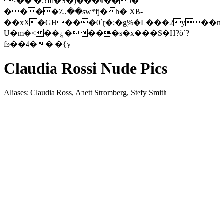
<�� �;?fd�S�)���ҹ��5�
����؊��sw*fj� h� XB-
��xX�GH���0`ɽ�;�g͉%�L���2y��
U�m�<��ۼ����s�x���S�H?ö`?
fϧ��4�� �{y
Claudia Rossi Nude Pics
Aliases: Claudia Ross, Anett Stromberg, Stefy Smith