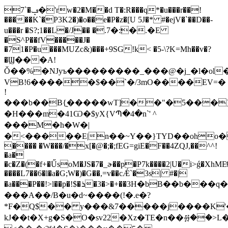
7`�ݡ�'rw�2�M��d T�:R���q*�u���r��!
�����K`�P3K2�)�o��e�P�z�[U 5J�* #�ejV�`��D��-
u���r �S?;1��L�/J�� �.׃:�7�.�E
�S^P��fV�����J�
�71�P�u���MUZc&)���+9SG!k< �5-\?K=Mh��v�?
�Ϣ���A!
Ǒ��%�NJyъ���������_���@�j_�l�ol�
VB!6�����$��`�/3mO����EV=�
!
���b��B{̰�����wT]��"�5���]
�H���m�41Ѡ�$yX{VՊ�4�n`' ^
���M�h�W�|
�<�����E|n��~Y��}TYD��oho��
���� �W���/�x[�@�;�;fEG=giE�F��4ZQJ,��^^!
�a�
�c�Z�(�f+�ŰsoM�JS�7�_ɚ��p�P7k����2|U�i>ǵ�XhMEͭ
����L7��6�l�a�G;W�)�G��,=v��cǼ`�3s| #�|
�a���P��!>l��p�!$�ܪ�3�>�+��3H�bB��b���q���i�VpF�Bn@�q�t,ܷ��h�
���A��/B�u�d~����(!�.e�?
*F�Q$�� y���&7�����j����K'�:
kJ��t�X+g�S�O�sv22�Xz�TE�n��፴��>L�vAr�a����,