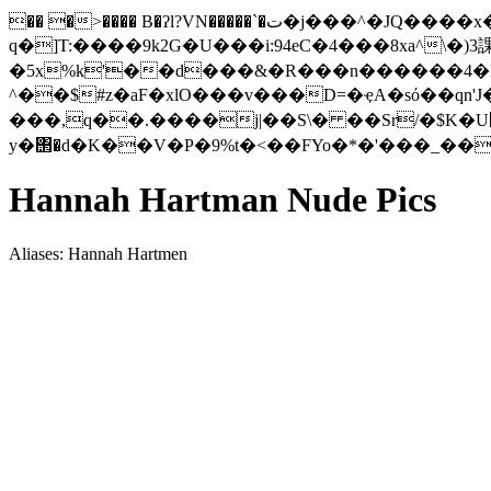
�� �>���� B�ʔl?VN�����`�ت�j���^�JQ����x�A�M�^à�Э���9��}]H˜�p�qe��U8���\T�%:o� }�B�bf��X��}� n|y-ғi�5PTO6P=���%?
ԛ�]T:����9k2G�U���i:94eC�4���8xa^\
�5x%k'��d���&�R���n������4�E'T�|�Ęaw ;�YW�
^��$#z�aF�xlO���v���D=�ҿA�sό��qn'J�ז"�z����㹮�,W������m��w6�j����Ѝ�r�LJ�_:L�ͦ��
���,q��.����j|��S\� ��Sr/�$K�U՘� �
y�΢�d�K��V�P�9%t�<��FYo�*�'���_��
Hannah Hartman Nude Pics
Aliases: Hannah Hartmen