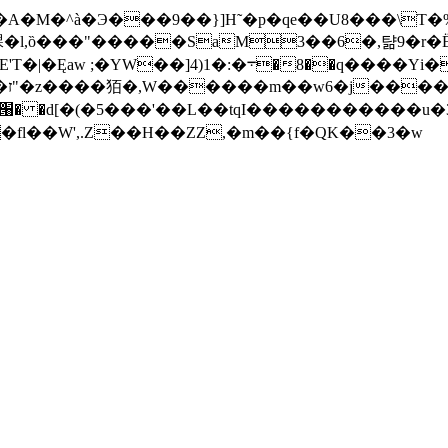
�)3課�l,ȍ���"�����SaM3��6�,턂9�r�
�]4)1�:�܋�8��q����Υi����
|
d[�(�5���'��L��tqI�����������u�
�fl��W',.Z��H��ZZ,�m��{f�QK��3�w