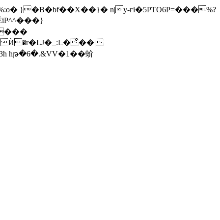
Ё
iP^^���}
3h hթ�6�.&VV�1��蚧