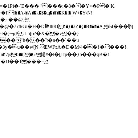
�1Pi�{E��� " ���;�8��Y<�P�|K.
A-�A��k�$�ɰ��f��K�f�|W+�Y/N!
���;s��@}
�{�B����AiӸ���駒
}~gP :Ln[o?�X��v��}
��"h���ˇt�n��`��u
S�!�D��1���=