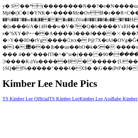
y� S'��*(��������N��?�e�N����ua�
Mpl�()C�1�YNK�+����Mz�OvB�z��R+C��dL3I
��%���˘f��w�i�(�����n��{Z6\n�#��E��8�o
�[u���6/A�{4H��w�V�7�Q�b����VxRH�����՝1��sX�
s�"6XY�P+~��A����3���J����⨉���XӠ
�>Y��0D�rVg����򆱝)vx� P@7X�tAI�OV
�1�;޺���]b��un��bO�k�5� ����xt6ˊ����+�0Ĭ�/e���\��QT��J��r�y{#9�3y�u��w[Ɲ EWFϧA�D�M/4��}����}
��� 4��"���ITا�=�"sr�(��� �9﭅����:�0��x ��4-�O���� �(:;!aᄏ���oJ��\�S�h���p��n�7jsb��;�G輰#�l�[1fp��}b���qB�!
Ͽ����R-|iYu�����B\� �����:[U��
}SQ�I%��͑���"���ƛ�X$� �|G��(PrP�J�
Kimber Lee Nude Pics
TS Kimber Lee Official
TS Kimber Lee
Kimber Lee Ass
Babe Kimber