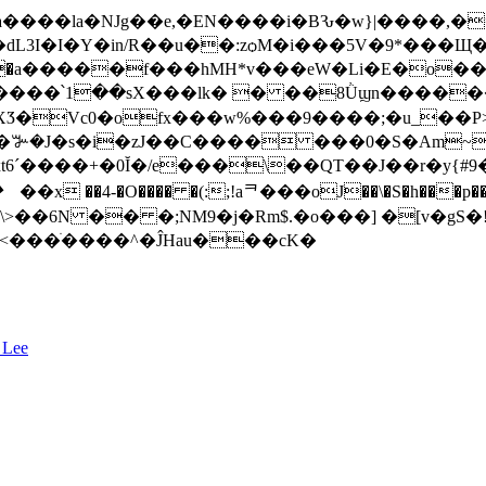
���la�NJg��e,�EN����i�BԄ�w}|����,�=
�I�Y�in/R��u��:zѻM�i���5V�9*���Щ��P[��
���P��Hi�а�����f���hMH*v���eW�Li�E�o
��lk� � ��8Ǜϣn������@�7?fkGi�H�D޺lhRf��}�3Z
�Vc0�ofx���w%���9����;�u_��P>t�
g�Ĝ�ꔐ�J�s�i�zJ��C���� ���0�S�Am~
\>��6N �� �;NM9�j�Rm$.�o���] �[v�g
<���ׁ����^�ĴHau���cK�
 Lee