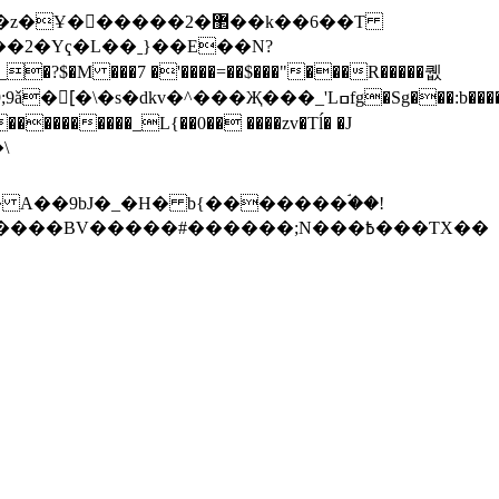
�����2�޲��k��6��T
��2�Yҁ�L��ˍ}��E��N?
$�M ���7 �'����=��$���"���R�����퀪
^���Җ���_'Lߛfg�Sg���:b�����p|
BV�����#������;N���߿���ƬX��