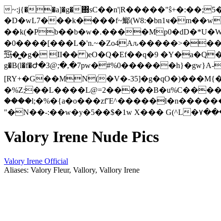
~:j{��a]�g�΍sC��n'|R�����"ŝ+�:��;5
�D�wL7���k����f~䱶(W8:�bn1ҹ�m��w
��k(�Pb��b�w�.����Mp0�dD�*U�W]�0�v
�0����[���L�'n.~�Zo4Aԉ�����>����X��g�
﵌�͚�g� II�� )eO�Q�Ef��q�9 �Y�a�Q�rύB1w�a��`��&*�_0jn�CR����?L ��+3f��BO��i�����������_L{��0�� ����zv�Tĺ� �J
g�B(l�f�Ժ�3@;�,�7pw�#%0������h}�gw}A-�0��m���ٻ����X
[RY+�G��MN(�V�-35]�g�qO�)���M{�*
�%Z;��L����L@=2�����B�u%C��������3¿�tf�@s�i�#b���;dڑ�
����l;�%�{a�o���zfἝ^�����l�n�������
"�N��
Valory Irene Nude Pics
Valory Irene Official
Aliases: Valory Fleur, Vallory, Vallory Irene