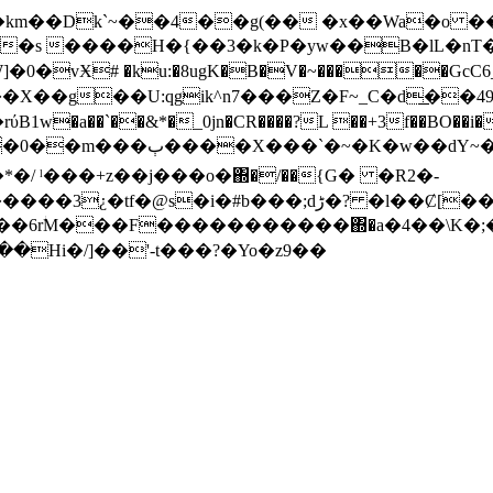
�km��Dk`~��4��g(�� �x��Wa�o ��z�Ұ�
�s ����H�{��3�k�P�yw��B�lL�nT
Ӿ# �ku:�8ugK�B�V�~�����GcC6_�?
�U:qgik^n7���Z�F~_C�d͟��49;9ǎ�[ٌ�\�s�dkv�
���`�~�K�w��dΥ~�\
�/ ˡ���+z��j���o�΍�/��{G� �R2�-
? �l��Ȼ[�� A��9bJ�_�H� b{�������ۘ��!
6rؗM���F�����������΍�a�4��\K�;����
-:��w�y�5��$�1w X��� G(^L�٧����Hi�/]��'-t���?�Yo�z9��