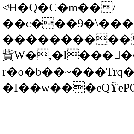
<ͭH�Q�C�m��/
��c���9�\����
����������L
貲W�,�I���
r�o�b��~���Trq
�I��w���eQϔeP0