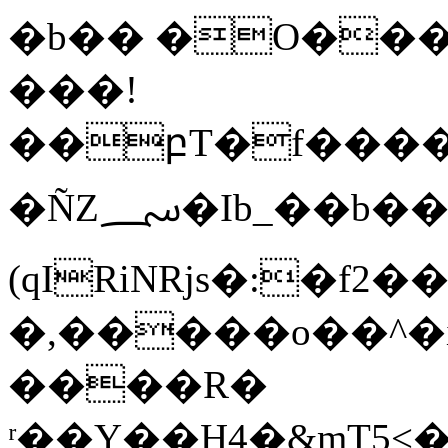
�b�� �O���y
���!
��բT�f����(
�ÑZ؄�Ib_��b����*:g�5���hc>
(qIRiNRjs�:�f
2�
�,�����o��^
����R�
ʳ��Y��H4�&mT5