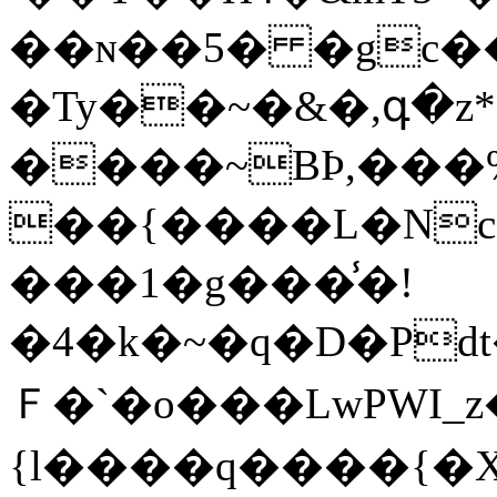
��ɴ��5� �gc�
�Ty��~�&�,գ�z*
����~BϷ,���
��{����L�Nc;
���1�g���̾�!
�4�k�~�q�D�Pdt�
Ｆ�`�o���LwP
{l����q����{�X